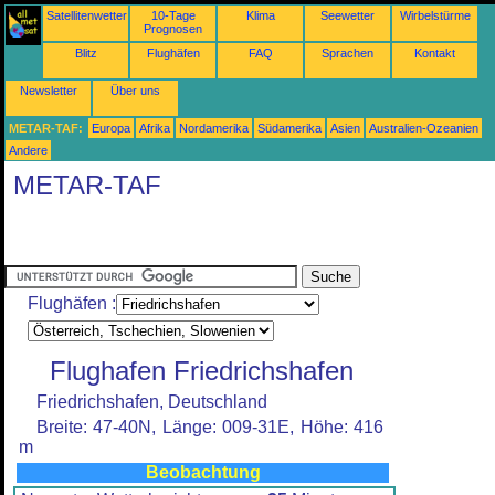
Satellitenwetter
10-Tage
Klima
Seewetter
Wirbelstürme
Prognosen
Blitz
Flughäfen
FAQ
Sprachen
Kontakt
Newsletter
Über uns
METAR-TAF:
Europa
Afrika
Nordamerika
Südamerika
Asien
Australien-Ozeanien
Andere
METAR-TAF
Flughäfen :
Flughafen Friedrichshafen
Friedrichshafen, Deutschland
Breite: 47-40N, Länge: 009-31E, Höhe: 416
m
Beobachtung