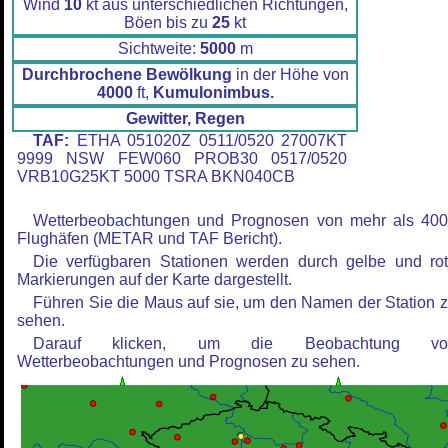
Wind
10
kt aus unterschiedlichen Richtungen,
Böen bis zu
25
kt
Sichtweite:
5000
m
Durchbrochene Bewölkung
in der Höhe von
4000
ft,
Kumulonimbus.
Gewitter, Regen
TAF:
ETHA 051020Z 0511/0520 27007KT
9999 NSW FEW060 PROB30 0517/0520
VRB10G25KT 5000 TSRA BKN040CB
Wetterbeobachtungen und Prognosen von mehr als 40
Flughäfen (METAR und TAF Bericht).
Die verfügbaren Stationen werden durch gelbe und ro
Markierungen auf der Karte dargestellt.
Führen Sie die Maus auf sie, um den Namen der Station 
sehen.
Darauf klicken, um die Beobachtung vo
Wetterbeobachtungen und Prognosen zu sehen.