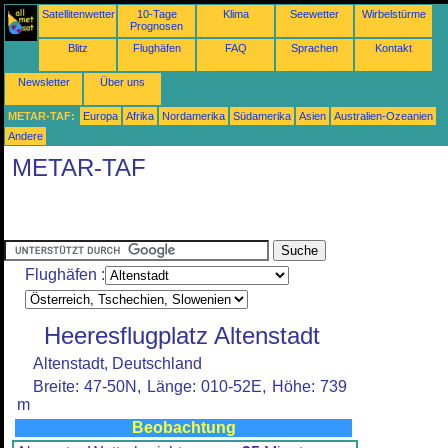
Satellitenwetter
10-Tage
Klima
Seewetter
Wirbelstürme
Prognosen
Blitz
Flughäfen
FAQ
Sprachen
Kontakt
Newsletter
Über uns
METAR-TAF:
Europa
Afrika
Nordamerika
Südamerika
Asien
Australien-Ozeanien
Andere
METAR-TAF
Flughäfen :
Heeresflugplatz Altenstadt
Altenstadt, Deutschland
Breite: 47-50N, Länge: 010-52E, Höhe: 739
m
Beobachtung