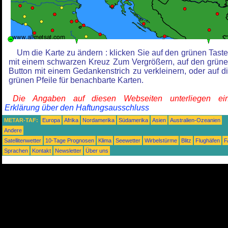
Um die Karte zu ändern : klicken Sie auf den grünen Tast
mit einem schwarzen Kreuz Zum Vergrößern, auf den grün
Button mit einem Gedankenstrich zu verkleinern, oder auf d
grünen Pfeile für benachbarte Karten.
Die Angaben auf diesen Webseiten unterliegen ein
Erklärung über den Haftungsausschluss
METAR-TAF:
Europa
Afrika
Nordamerika
Südamerika
Asien
Australien-Ozeanien
Andere
Satellitenwetter
10-Tage Prognosen
Klima
Seewetter
Wirbelstürme
Blitz
Flughäfen
F
Sprachen
Kontakt
Newsletter
Über uns