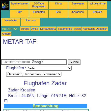
Satellitenwetter
10-Tage
Klima
Seewetter
Wirbelstürme
Prognosen
Blitz
Flughäfen
FAQ
Sprachen
Kontakt
Newsletter
Über uns
METAR-TAF:
Europa
Afrika
Nordamerika
Südamerika
Asien
Australien-Ozeanien
Andere
METAR-TAF
Flughäfen :
Flughafen Zadar
Zadar, Kroatien
Breite: 44-06N, Länge: 015-21E, Höhe: 82
m
Beobachtung