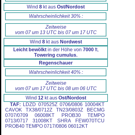
Wind
8
kt aus
Ost/Nordost
Wahrscheinlichkeit 30% :
Zeitweise
vom 07 um 13 UTC bis 07 um 17 UTC
Wind
8
kt aus
Nordwest
Leicht bewölkt
in der Höhe von
7000
ft,
Towering cumulus.
Regenschauer
Wahrscheinlichkeit 40% :
Zeitweise
vom 07 um 17 UTC bis 08 um 06 UTC
Wind
12
kt aus
Ost/Nordost
TAF:
LDZD 070525Z 0706/0806 10004KT
CAVOK TX38/0712Z TN23/0803Z BECMG
0707/0709 06008KT PROB30 TEMPO
0713/0717 31008KT SHRA FEW070TCU
PROB40 TEMPO 0717/0806 06012KT