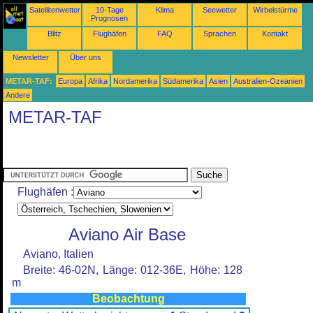
Satellitenwetter
10-Tage
Klima
Seewetter
Wirbelstürme
Prognosen
Blitz
Flughäfen
FAQ
Sprachen
Kontakt
Newsletter
Über uns
METAR-TAF:
Europa
Afrika
Nordamerika
Südamerika
Asien
Australien-Ozeanien
Andere
METAR-TAF
Flughäfen :
Aviano Air Base
Aviano, Italien
Breite: 46-02N, Länge: 012-36E, Höhe: 128
m
Beobachtung