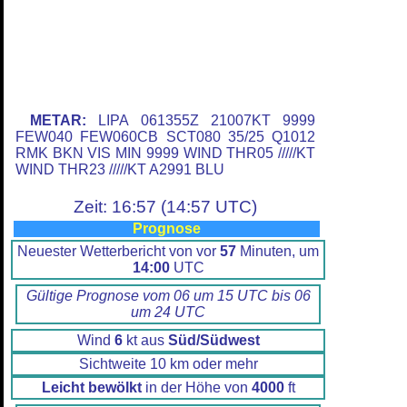
METAR:
LIPA 061355Z 21007KT 9999
FEW040 FEW060CB SCT080 35/25 Q1012
RMK BKN VIS MIN 9999 WIND THR05 /////KT
WIND THR23 /////KT A2991 BLU
Zeit: 16:57 (14:57 UTC)
Prognose
Neuester Wetterbericht von vor
57
Minuten, um
14:00
UTC
Gültige Prognose vom 06 um 15 UTC bis 06
um 24 UTC
Wind
6
kt aus
Süd/Südwest
Sichtweite 10 km oder mehr
Leicht bewölkt
in der Höhe von
4000
ft