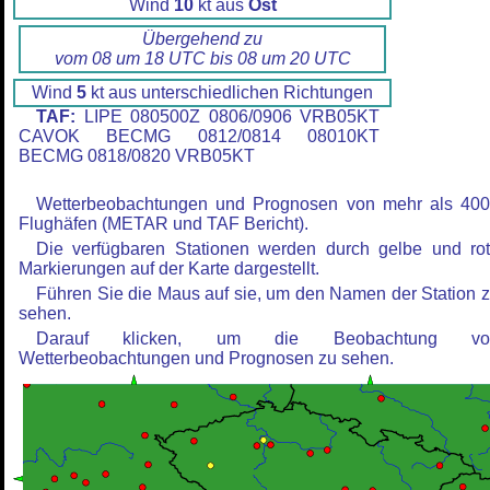
Wind
10
kt aus
Ost
Übergehend zu
vom 08 um 18 UTC bis 08 um 20 UTC
Wind
5
kt aus unterschiedlichen Richtungen
TAF:
LIPE 080500Z 0806/0906 VRB05KT
CAVOK BECMG 0812/0814 08010KT
BECMG 0818/0820 VRB05KT
Wetterbeobachtungen und Prognosen von mehr als 40
Flughäfen (METAR und TAF Bericht).
Die verfügbaren Stationen werden durch gelbe und ro
Markierungen auf der Karte dargestellt.
Führen Sie die Maus auf sie, um den Namen der Station 
sehen.
Darauf klicken, um die Beobachtung vo
Wetterbeobachtungen und Prognosen zu sehen.