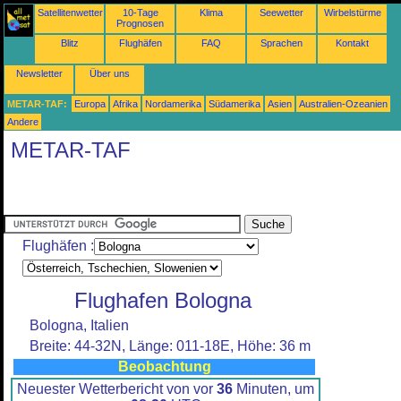
Satellitenwetter
10-Tage
Klima
Seewetter
Wirbelstürme
Prognosen
Blitz
Flughäfen
FAQ
Sprachen
Kontakt
Newsletter
Über uns
METAR-TAF:
Europa
Afrika
Nordamerika
Südamerika
Asien
Australien-Ozeanien
Andere
METAR-TAF
Flughäfen :
Flughafen Bologna
Bologna, Italien
Breite: 44-32N, Länge: 011-18E, Höhe: 36 m
Beobachtung
Neuester Wetterbericht von vor
36
Minuten, um