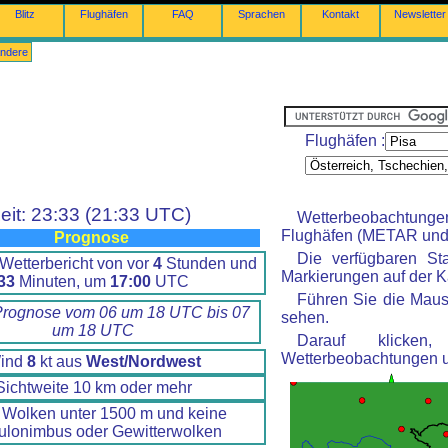
Blitz
Flughäfen
FAQ
Sprachen
Kontakt
Newsletter
ndere
Flughäfen :
eit: 23:33 (21:33 UTC)
Wetterbeobachtung
Flughäfen (METAR und 
Prognose
Die verfügbaren St
Wetterbericht von vor
4
Stunden und
Markierungen auf der Ka
33
Minuten, um
17:00
UTC
Führen Sie die Maus
Prognose vom 06 um 18 UTC bis 07
sehen.
um 18 UTC
Darauf klicke
Wetterbeobachtungen 
ind
8
kt aus
West/Nordwest
Sichtweite 10 km oder mehr
 Wolken unter 1500 m und keine
lonimbus oder Gewitterwolken