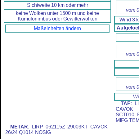
Sichtweite 10 km oder mehr
vom 0
keine Wolken unter 1500 m und keine
Kumulonimbus oder Gewitterwolken
Wind
3
k
Aufgeloc
Maßeinheiten ändern
vom 0
vom 0
W
TAF:
LI
CAVOK 
SCT010 
MIFG TEM
METAR:
LIRP 062115Z 29003KT CAVOK
26/24 Q1014 NOSIG