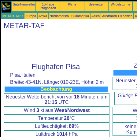
Satellitenwetter
10-Tage
Klima
Seewetter
Wirbelstürme
Prognosen
METAR-TAF:
Europa
Afrika
Nordamerika
Südamerika
Asien
Australien-Ozeanien
A
METAR-TAF
Flughafen Pisa
Z
Pisa, Italien
Neuester 
Breite: 43-41N, Länge: 010-23E, Höhe: 2 m
Beobachtung
Gültige 
Neuester Wetterbericht von vor
18
Minuten, um
21:15
UTC
Wind
3
kt aus
West/Nordwest
W
Temperatur
26
°C
Luftfeuchtigkeit
89
%
keine
Kumu
Luftdruck
1014
hPa