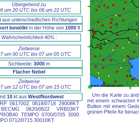
Übergehend zu
6 um 20 UTC bis 06 um 22 UTC
t aus unterschiedlichen Richtungen
kert bewölkt
in der Höhe von
1000
ft
Wahrscheinlichkeit 40% :
Zeitweise
7 um 00 UTC bis 07 um 05 UTC
Sichtweite:
3000
m
Flacher Nebel
Zeitweise
7 um 12 UTC bis 07 um 15 UTC
Um die Karte zu ände
ind
10
kt aus
West/Nordwest
mit einem schwarzen 
RP 061700Z 0618/0718 29008KT
Button mit einem Gedan
BECMG 0620/0622 VRB03KT
grünen Pfeile für benac
PROB40 TEMPO 0700/0705 3000
PO 0712/0715 30010KT