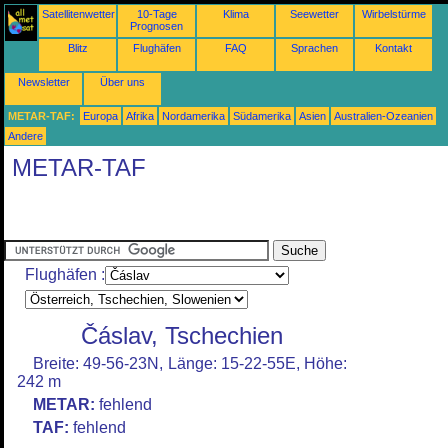
Satellitenwetter
10-Tage
Klima
Seewetter
Wirbelstürme
Prognosen
Blitz
Flughäfen
FAQ
Sprachen
Kontakt
Newsletter
Über uns
METAR-TAF:
Europa
Afrika
Nordamerika
Südamerika
Asien
Australien-Ozeanien
Andere
METAR-TAF
Flughäfen :
Čáslav, Tschechien
Breite: 49-56-23N, Länge: 15-22-55E, Höhe:
242 m
METAR:
fehlend
TAF:
fehlend