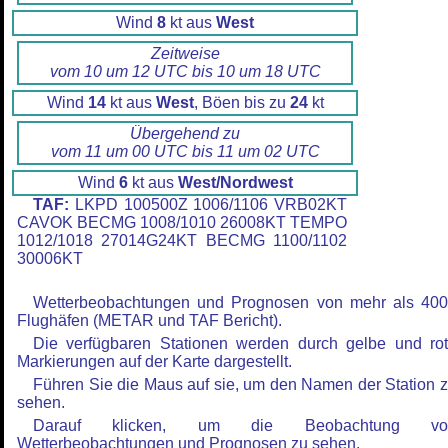
Wind
8
kt aus
West
Zeitweise
vom 10 um 12 UTC bis 10 um 18 UTC
Wind
14
kt aus
West
, Böen bis zu
24
kt
Übergehend zu
vom 11 um 00 UTC bis 11 um 02 UTC
Wind
6
kt aus
West/Nordwest
TAF:
LKPD 100500Z 1006/1106 VRB02KT
CAVOK BECMG 1008/1010 26008KT TEMPO
1012/1018 27014G24KT BECMG 1100/1102
30006KT
Wetterbeobachtungen und Prognosen von mehr als 40
Flughäfen (METAR und TAF Bericht).
Die verfügbaren Stationen werden durch gelbe und ro
Markierungen auf der Karte dargestellt.
Führen Sie die Maus auf sie, um den Namen der Station 
sehen.
Darauf klicken, um die Beobachtung vo
Wetterbeobachtungen und Prognosen zu sehen.