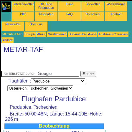
Satellitenwetter
10-Tage
Klima
Seewetter
Wirbelstürme
Prognosen
Blitz
Flughäfen
FAQ
Sprachen
Kontakt
Newsletter
Über uns
METAR-TAF:
Europa
Afrika
Nordamerika
Südamerika
Asien
Australien-Ozeanien
Andere
METAR-TAF
Flughäfen :
Flughafen Pardubice
Pardubice, Tschechien
Breite: 50-00-48N, Länge: 15-44-19E, Höhe:
226 m
Beobachtung