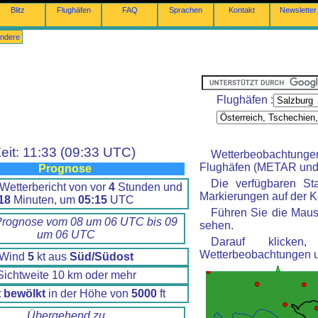
Blitz
Flughäfen
FAQ
Sprachen
Kontakt
Newsletter
ndere
Flughäfen :
eit: 11:33 (09:33 UTC)
Wetterbeobachtung
Flughäfen (METAR und 
Prognose
Die verfügbaren St
Wetterbericht von vor
4
Stunden und
Markierungen auf der Ka
18
Minuten, um
05:15
UTC
Führen Sie die Maus
Prognose vom 08 um 06 UTC bis 09
sehen.
um 06 UTC
Darauf klicke
Wetterbeobachtungen 
Wind
5
kt aus
Süd/Südost
Sichtweite 10 km oder mehr
t bewölkt
in der Höhe von
5000
ft
Übergehend zu