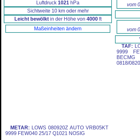
Luftdruck
1021
hPa
vom 0
Sichtweite 10 km oder mehr
Leicht bewölkt
in der Höhe von
4000
ft
Maßeinheiten ändern
vom 0
TAF:
LO
9999 FE
BECMG 
0818/082
METAR:
LOWS 080920Z AUTO VRB05KT
9999 FEW040 25/17 Q1021 NOSIG