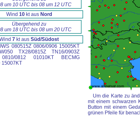
8 um 10 UTC bis 08 um 12 UTC
Wind
10
kt aus
Nord
Übergehend zu
8 um 18 UTC bis 08 um 20 UTC
Wind
7
kt aus
Süd/Südost
WS 080515Z 0806/0906 15005KT
W050 TX28/0815Z TN16/0903Z
0810/0812 01010KT BECMG
0 15007KT
Um die Karte zu ände
mit einem schwarzen 
Button mit einem Gedan
grünen Pfeile für benac