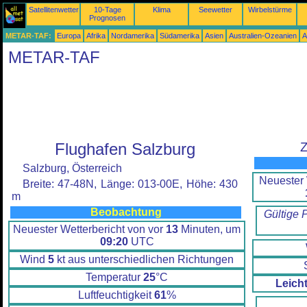
Satellitenwetter
10-Tage
Klima
Seewetter
Wirbelstürme
Prognosen
METAR-TAF:
Europa
Afrika
Nordamerika
Südamerika
Asien
Australien-Ozeanien
A
METAR-TAF
Flughafen Salzburg
Z
Salzburg, Österreich
Neuester 
Breite: 47-48N, Länge: 013-00E, Höhe: 430
m
Beobachtung
Gültige 
Neuester Wetterbericht von vor
13
Minuten, um
09:20
UTC
Wind
5
kt aus unterschiedlichen Richtungen
Temperatur
25
°C
Leich
Luftfeuchtigkeit
61
%