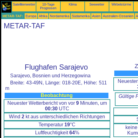
Satellitenwetter
10-Tage
Klima
Seewetter
Wirbelstürme
Prognosen
METAR-TAF:
Europa
Afrika
Nordamerika
Südamerika
Asien
Australien-Ozeanien
A
METAR-TAF
Flughafen Sarajevo
Z
Sarajevo, Bosnien und Herzegowina
Neuester
Breite: 43-49N, Länge: 018-20E, Höhe: 511
m
Beobachtung
Gültige 
Neuester Wetterbericht von vor
9
Minuten, um
00:30
UTC
Wind
2
kt aus unterschiedlichen Richtungen
Temperatur
19
°C
keine
Luftfeuchtigkeit
64
%
Kumu