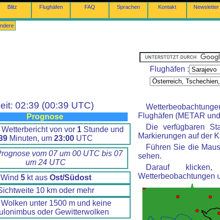
Blitz
Flughäfen
FAQ
Sprachen
Kontakt
Newsletter
ndere
Flughäfen :
eit: 02:39 (00:39 UTC)
Wetterbeobachtung
Flughäfen (METAR und 
Prognose
Die verfügbaren St
 Wetterbericht von vor
1
Stunde und
Markierungen auf der Ka
39
Minuten, um
23:00
UTC
Führen Sie die Maus
Prognose vom 07 um 00 UTC bis 07
sehen.
um 24 UTC
Darauf klicke
Wetterbeobachtungen 
Wind
5
kt aus
Ost/Südost
Sichtweite 10 km oder mehr
 Wolken unter 1500 m und keine
lonimbus oder Gewitterwolken