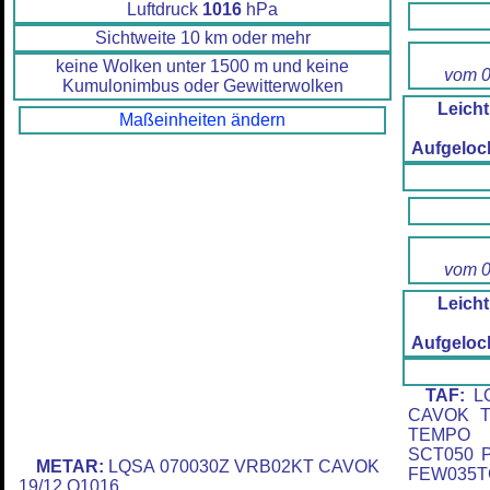
Luftdruck
1016
hPa
Sichtweite 10 km oder mehr
keine Wolken unter 1500 m und keine
vom 0
Kumulonimbus oder Gewitterwolken
Leicht
Maßeinheiten ändern
Aufgeloc
vom 0
Leicht
Aufgeloc
TAF:
LQ
CAVOK T
TEMPO 
SCT050 
METAR:
LQSA 070030Z VRB02KT CAVOK
FEW035T
19/12 Q1016