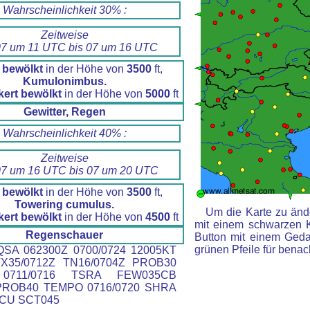
Wahrscheinlichkeit 30% :
Zeitweise
7 um 11 UTC bis 07 um 16 UTC
 bewölkt
in der Höhe von
3500
ft,
Kumulonimbus.
kert bewölkt
in der Höhe von
5000
ft
Gewitter, Regen
Wahrscheinlichkeit 40% :
Zeitweise
7 um 16 UTC bis 07 um 20 UTC
 bewölkt
in der Höhe von
3500
ft,
Towering cumulus.
Um die Karte zu ände
kert bewölkt
in der Höhe von
4500
ft
mit einem schwarzen 
Regenschauer
Button mit einem Gedan
grünen Pfeile für benac
SA 062300Z 0700/0724 12005KT
X35/0712Z TN16/0704Z PROB30
0711/0716 TSRA FEW035CB
PROB40 TEMPO 0716/0720 SHRA
CU SCT045