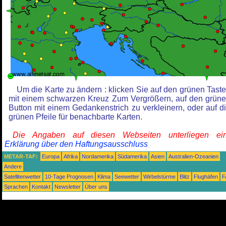
Um die Karte zu ändern : klicken Sie auf den grünen Tast
mit einem schwarzen Kreuz Zum Vergrößern, auf den grün
Button mit einem Gedankenstrich zu verkleinern, oder auf d
grünen Pfeile für benachbarte Karten.
Die Angaben auf diesen Webseiten unterliegen ein
Erklärung über den Haftungsausschluss
METAR-TAF:
Europa
Afrika
Nordamerika
Südamerika
Asien
Australien-Ozeanien
Andere
Satellitenwetter
10-Tage Prognosen
Klima
Seewetter
Wirbelstürme
Blitz
Flughäfen
F
Sprachen
Kontakt
Newsletter
Über uns