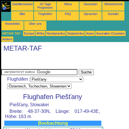
Satellitenwetter
10-Tage
Klima
Seewetter
Wirbelstürme
Prognosen
Blitz
Flughäfen
FAQ
Sprachen
Kontakt
Newsletter
Über uns
METAR-TAF:
Europa
Afrika
Nordamerika
Südamerika
Asien
Australien-Ozeanien
Andere
METAR-TAF
Flughäfen :
Flughafen Piešťany
Piešťany, Slowakei
Breite: 48-37-30N, Länge: 017-49-43E,
Höhe: 163 m
Beobachtung