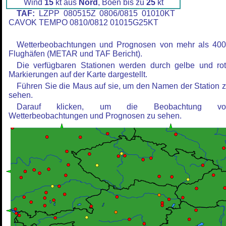
Wind
15
kt aus
Nord
, Böen bis zu
25
kt
TAF:
LZPP 080515Z 0806/0815 01010KT
CAVOK TEMPO 0810/0812 01015G25KT
Wetterbeobachtungen und Prognosen von mehr als 40
Flughäfen (METAR und TAF Bericht).
Die verfügbaren Stationen werden durch gelbe und ro
Markierungen auf der Karte dargestellt.
Führen Sie die Maus auf sie, um den Namen der Station 
sehen.
Darauf klicken, um die Beobachtung vo
Wetterbeobachtungen und Prognosen zu sehen.