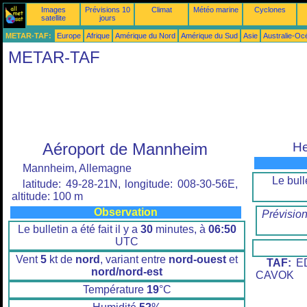
Images
Prévisions 10
Climat
Météo marine
Cyclones
satellite
jours
METAR-TAF:
Europe
Afrique
Amérique du Nord
Amérique du Sud
Asie
Australie-Oc
METAR-TAF
Aéroport de Mannheim
He
Mannheim, Allemagne
Le bulle
latitude: 49-28-21N, longitude: 008-30-56E,
altitude: 100 m
Observation
Prévisio
Le bulletin a été fait il y a
30
minutes, à
06:50
UTC
Vent
5
kt de
nord
, variant entre
nord-ouest
et
TAF:
ED
nord/nord-est
CAVOK
Température
19
°C