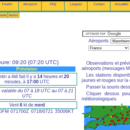
Foudre
Aéroports
FAQ
Langues
Contact
Actualités
éanie
Autres
Aéroports :
ure: 09:20 (07:20 UTC)
Observations et prév
aéroports (messages M
Prévision
Les stations disponi
tin a été fait il y a
14
heures et
20
jaunes et rouges sur la 
minutes, à
17:00
UTC
Passer la souris dess
n valable du 07 à 18 UTC au 07 à 21
Cliquer dessus pour
UTC
météorologiques.
Vent
6
kt de
nord
FM 071700Z 0718/0721 35006KT