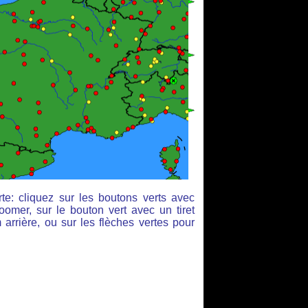
te: cliquez sur les boutons verts avec
oomer, sur le bouton vert avec un tiret
arrière, ou sur les flèches vertes pour