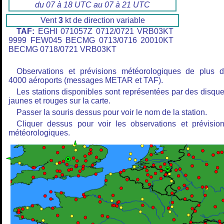
du 07 à 18 UTC au 07 à 21 UTC
Vent
3
kt de direction variable
TAF:
EGHI 071057Z 0712/0721 VRB03KT
9999 FEW045 BECMG 0713/0716 20010KT
BECMG 0718/0721 VRB03KT
Observations et prévisions météorologiques de plus 
4000 aéroports (messages METAR et TAF).
Les stations disponibles sont représentées par des disqu
jaunes et rouges sur la carte.
Passer la souris dessus pour voir le nom de la station.
Cliquer dessus pour voir les observations et prévisio
météorologiques.