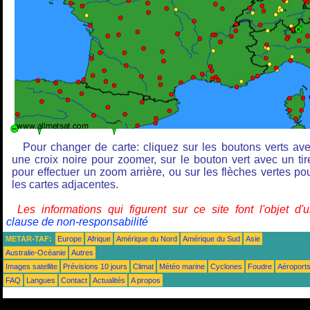
Pour changer de carte: cliquez sur les boutons verts av
une croix noire pour zoomer, sur le bouton vert avec un tir
pour effectuer un zoom arrière, ou sur les flèches vertes po
les cartes adjacentes.
Les informations qui figurent sur ce site font l'objet d'
clause de non-responsabilité
METAR-TAF:
Europe
Afrique
Amérique du Nord
Amérique du Sud
Asie
Australie-Océanie
Autres
Images satellite
Prévisions 10 jours
Climat
Météo marine
Cyclones
Foudre
Aéroport
FAQ
Langues
Contact
Actualités
A propos