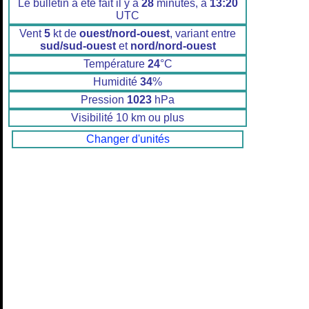
Le bulletin a été fait il y a
28
minutes, à
13:20
UTC
Vent
5
kt de
ouest/nord-ouest
, variant entre
sud/sud-ouest
et
nord/nord-ouest
Température
24
°C
Humidité
34
%
Pression
1023
hPa
Visibilité 10 km ou plus
Changer d'unités