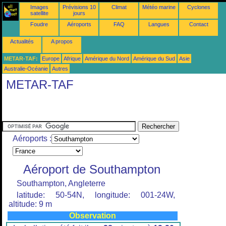
Images
Prévisions 10
Climat
Météo marine
Cyclones
satellite
jours
Foudre
Aéroports
FAQ
Langues
Contact
Actualités
A propos
METAR-TAF:
Europe
Afrique
Amérique du Nord
Amérique du Sud
Asie
Australie-Océanie
Autres
METAR-TAF
Aéroports :
Aéroport de Southampton
Southampton, Angleterre
latitude: 50-54N, longitude: 001-24W,
altitude: 9 m
Observation