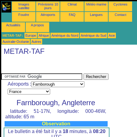
Images
Prévisions 10
Climat
Météo marine
Cyclones
satellite
jours
Foudre
Aéroports
FAQ
Langues
Contact
Actualités
A propos
METAR-TAF:
Europe
Afrique
Amérique du Nord
Amérique du Sud
Asie
Australie-Océanie
Autres
METAR-TAF
Aéroports :
Farnborough, Angleterre
latitude: 51-17N, longitude: 000-46W,
altitude: 65 m
Observation
Le bulletin a été fait il y a
18
minutes, à
08:20
UTC