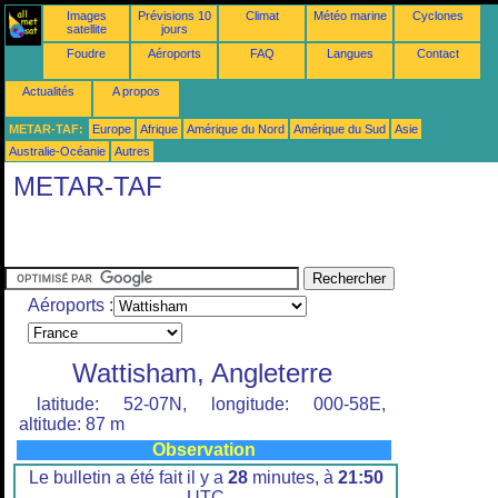
Images
Prévisions 10
Climat
Météo marine
Cyclones
satellite
jours
Foudre
Aéroports
FAQ
Langues
Contact
Actualités
A propos
METAR-TAF:
Europe
Afrique
Amérique du Nord
Amérique du Sud
Asie
Australie-Océanie
Autres
METAR-TAF
Aéroports :
Wattisham, Angleterre
latitude: 52-07N, longitude: 000-58E,
altitude: 87 m
Observation
Le bulletin a été fait il y a
28
minutes, à
21:50
UTC