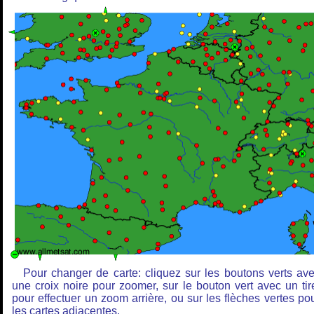
Pour changer de carte: cliquez sur les boutons verts av
une croix noire pour zoomer, sur le bouton vert avec un tir
pour effectuer un zoom arrière, ou sur les flèches vertes po
les cartes adjacentes.