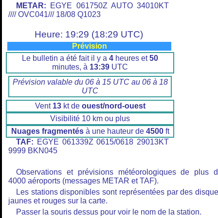
METAR:
EGYE 061750Z AUTO 34010KT
//// OVC041/// 18/08 Q1023
Heure: 19:29 (18:29 UTC)
Prévision
Le bulletin a été fait il y a
4
heures et
50
minutes, à
13:39
UTC
Prévision valable du 06 à 15 UTC au 06 à 18
UTC
Vent
13
kt de
ouest/nord-ouest
Visibilité 10 km ou plus
Nuages fragmentés
à une hauteur de
4500
ft
TAF:
EGYE 061339Z 0615/0618 29013KT
9999 BKN045
Observations et prévisions météorologiques de plus 
4000 aéroports (messages METAR et TAF).
Les stations disponibles sont représentées par des disqu
jaunes et rouges sur la carte.
Passer la souris dessus pour voir le nom de la station.