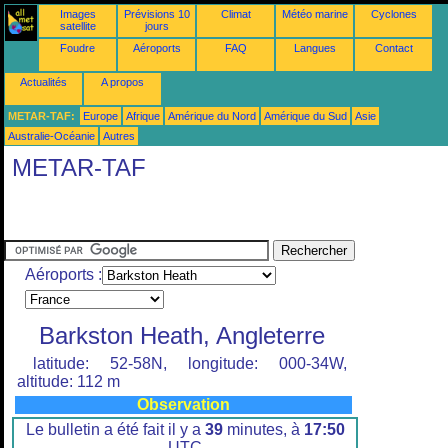
Images
Prévisions 10
Climat
Météo marine
Cyclones
satellite
jours
Foudre
Aéroports
FAQ
Langues
Contact
Actualités
A propos
METAR-TAF:
Europe
Afrique
Amérique du Nord
Amérique du Sud
Asie
Australie-Océanie
Autres
METAR-TAF
Aéroports :
Barkston Heath, Angleterre
latitude: 52-58N, longitude: 000-34W,
altitude: 112 m
Observation
Le bulletin a été fait il y a
39
minutes, à
17:50
UTC