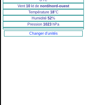
Vent
10
kt de
nord/nord-ouest
Température
18
°C
Humidité
52
%
Pression
1023
hPa
Changer d'unités