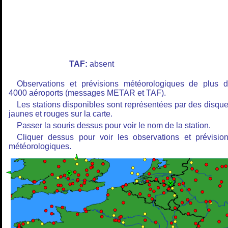
TAF:
absent
Observations et prévisions météorologiques de plus 
4000 aéroports (messages METAR et TAF).
Les stations disponibles sont représentées par des disqu
jaunes et rouges sur la carte.
Passer la souris dessus pour voir le nom de la station.
Cliquer dessus pour voir les observations et prévisio
météorologiques.