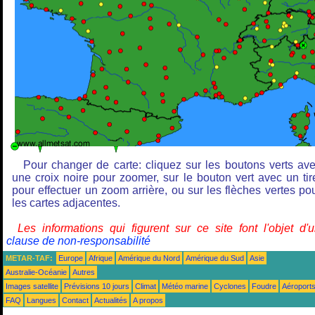
Pour changer de carte: cliquez sur les boutons verts av
une croix noire pour zoomer, sur le bouton vert avec un tir
pour effectuer un zoom arrière, ou sur les flèches vertes po
les cartes adjacentes.
Les informations qui figurent sur ce site font l'objet d'
clause de non-responsabilité
METAR-TAF:
Europe
Afrique
Amérique du Nord
Amérique du Sud
Asie
Australie-Océanie
Autres
Images satellite
Prévisions 10 jours
Climat
Météo marine
Cyclones
Foudre
Aéroport
FAQ
Langues
Contact
Actualités
A propos