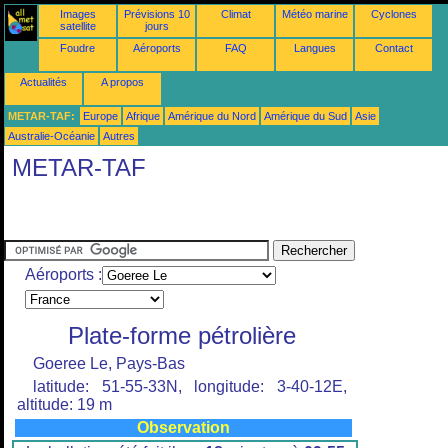
Images
Prévisions 10
Climat
Météo marine
Cyclones
satellite
jours
Foudre
Aéroports
FAQ
Langues
Contact
Actualités
A propos
METAR-TAF:
Europe
Afrique
Amérique du Nord
Amérique du Sud
Asie
Australie-Océanie
Autres
METAR-TAF
Aéroports :
Plate-forme pétrolière
Goeree Le, Pays-Bas
latitude: 51-55-33N, longitude: 3-40-12E,
altitude: 19 m
Observation