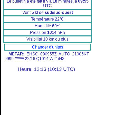
Le bulletin a été fait il y a
18
minutes, à
09:55
UTC
Vent
5
kt de
sud/sud-ouest
Température
22
°C
Humidité
69
%
Pression
1014
hPa
Visibilité 10 km ou plus
Changer d'unités
METAR:
EHSC 090955Z AUTO 21005KT
9999 ///////// 22/16 Q1014 W21/H3
Heure: 12:13 (10:13 UTC)