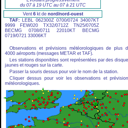
du 07 à 19 UTC au 07 à 21 UTC
Vent
6
kt de
nord/nord-ouest
TAF:
LEBL 062300Z 0700/0724 34007KT
9999 FEW020 TX32/0712Z TN25/0705Z
BECMG 0708/0711 22010KT BECMG
0719/0721 33006KT
Observations et prévisions météorologiques de plus 
4000 aéroports (messages METAR et TAF).
Les stations disponibles sont représentées par des disqu
jaunes et rouges sur la carte.
Passer la souris dessus pour voir le nom de la station.
Cliquer dessus pour voir les observations et prévisio
météorologiques.