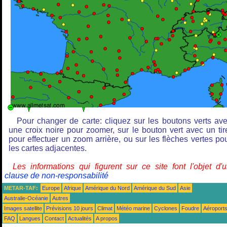
Pour changer de carte: cliquez sur les boutons verts av
une croix noire pour zoomer, sur le bouton vert avec un tir
pour effectuer un zoom arrière, ou sur les flèches vertes po
les cartes adjacentes.
Les informations qui figurent sur ce site font l'objet d'
clause de non-responsabilité
METAR-TAF:
Europe
Afrique
Amérique du Nord
Amérique du Sud
Asie
Australie-Océanie
Autres
Images satellite
Prévisions 10 jours
Climat
Météo marine
Cyclones
Foudre
Aéroport
FAQ
Langues
Contact
Actualités
A propos