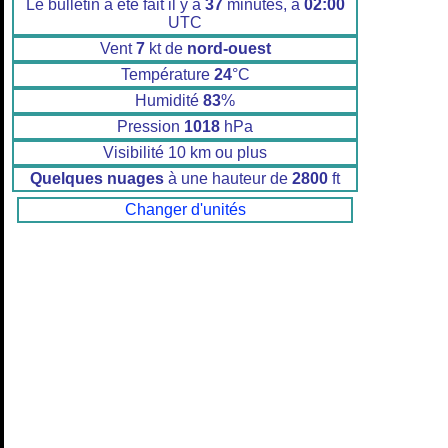
Le bulletin a été fait il y a
37
minutes, à
02:00
UTC
Vent
7
kt de
nord-ouest
Température
24
°C
Humidité
83
%
Pression
1018
hPa
Visibilité 10 km ou plus
Quelques nuages
à une hauteur de
2800
ft
Changer d'unités