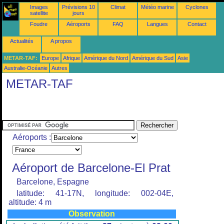
Images
Prévisions 10
Climat
Météo marine
Cyclones
satellite
jours
Foudre
Aéroports
FAQ
Langues
Contact
Actualités
A propos
METAR-TAF:
Europe
Afrique
Amérique du Nord
Amérique du Sud
Asie
Australie-Océanie
Autres
METAR-TAF
Aéroports :
Aéroport de Barcelone-El Prat
Barcelone, Espagne
latitude: 41-17N, longitude: 002-04E,
altitude: 4 m
Observation