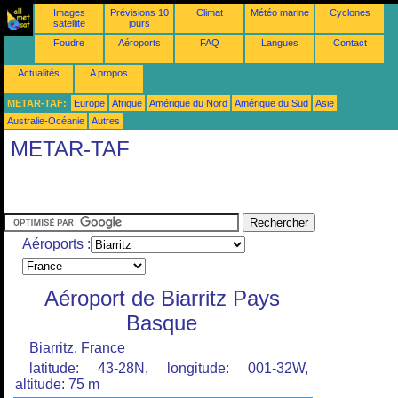
Images
Prévisions 10
Climat
Météo marine
Cyclones
satellite
jours
Foudre
Aéroports
FAQ
Langues
Contact
Actualités
A propos
METAR-TAF:
Europe
Afrique
Amérique du Nord
Amérique du Sud
Asie
Australie-Océanie
Autres
METAR-TAF
Aéroports :
Aéroport de Biarritz Pays
Basque
Biarritz, France
latitude: 43-28N, longitude: 001-32W,
altitude: 75 m