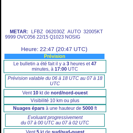
METAR:
LFBZ 062030Z AUTO 32005KT
9999 OVC056 22/15 Q1023 NOSIG
Heure: 22:47 (20:47 UTC)
Prévision
Le bulletin a été fait il y a
3
heures et
47
minutes, à
17:00
UTC
Prévision valable du 06 à 18 UTC au 07 à 18
UTC
Vent
10
kt de
nord/nord-ouest
Visibilité 10 km ou plus
Nuages épars
à une hauteur de
5000
ft
Evoluant progressivement
du 07 à 00 UTC au 07 à 02 UTC
Vent
5
kt de
sud/sud-ouest