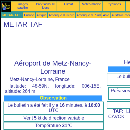
Images
Prévisions 10
Climat
Météo marine
Cyclones
satellite
jours
METAR-TAF:
Europe
Afrique
Amérique du Nord
Amérique du Sud
Asie
Australie-Oc
METAR-TAF
Aéroport de Metz-Nancy-
He
Lorraine
Le bull
Metz-Nancy-Lorraine, France
latitude: 48-59N, longitude: 006-15E,
Prévisio
altitude: 264 m
Observation
Le bulletin a été fait il y a
16
minutes, à
16:00
UTC
TAF:
LF
CAVOK
Vent
5
kt de direction variable
Température
31
°C