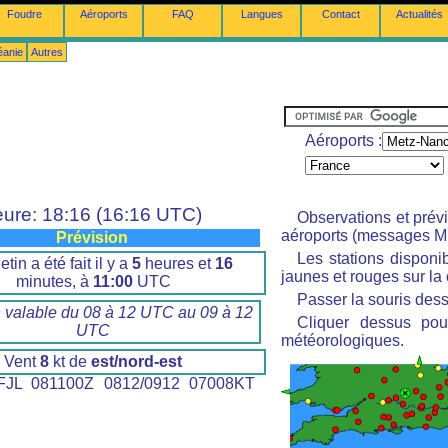
Foudre
Aéroports
FAQ
Langues
Contact
Actualités
éanie
Autres
Aéroports :
ure: 18:16 (16:16 UTC)
Observations et prév
aéroports (messages M
Prévision
Les stations disponi
etin a été fait il y a
5
heures et
16
jaunes et rouges sur la 
minutes, à
11:00
UTC
Passer la souris dess
n valable du 08 à 12 UTC au 09 à 12
Cliquer dessus pour
UTC
météorologiques.
Vent
8
kt de
est/nord-est
JL 081100Z 0812/0912 07008KT