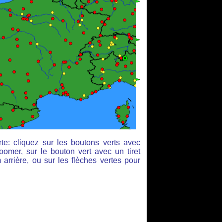
te: cliquez sur les boutons verts avec
oomer, sur le bouton vert avec un tiret
arrière, ou sur les flèches vertes pour