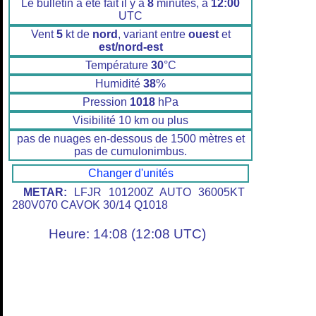
Le bulletin a été fait il y a
8
minutes, à
12:00
UTC
Vent
5
kt de
nord
, variant entre
ouest
et
est/nord-est
Température
30
°C
Humidité
38
%
Pression
1018
hPa
Visibilité 10 km ou plus
pas de nuages en-dessous de 1500 mètres et
pas de cumulonimbus.
Changer d'unités
METAR:
LFJR 101200Z AUTO 36005KT
280V070 CAVOK 30/14 Q1018
Heure: 14:08 (12:08 UTC)