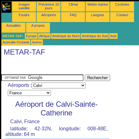
Images
Prévisions 10
Climat
Météo marine
Cyclones
satellite
jours
Foudre
Aéroports
FAQ
Langues
Contact
Actualités
A propos
METAR-TAF:
Europe
Afrique
Amérique du Nord
Amérique du Sud
Asie
Australie-Océanie
Autres
METAR-TAF
Aéroports :
Aéroport de Calvi-Sainte-
Catherine
Calvi, France
latitude: 42-32N, longitude: 008-48E,
altitude: 64 m