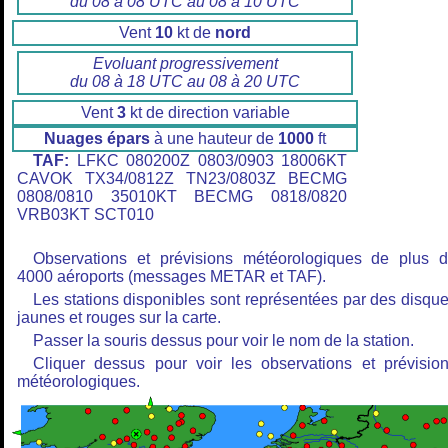
du 08 à 08 UTC au 08 à 10 UTC
Vent
10
kt de
nord
Evoluant progressivement
du 08 à 18 UTC au 08 à 20 UTC
Vent
3
kt de direction variable
Nuages épars
à une hauteur de
1000
ft
TAF:
LFKC 080200Z 0803/0903 18006KT
CAVOK TX34/0812Z TN23/0803Z BECMG
0808/0810 35010KT BECMG 0818/0820
VRB03KT SCT010
Observations et prévisions météorologiques de plus 
4000 aéroports (messages METAR et TAF).
Les stations disponibles sont représentées par des disqu
jaunes et rouges sur la carte.
Passer la souris dessus pour voir le nom de la station.
Cliquer dessus pour voir les observations et prévisio
météorologiques.