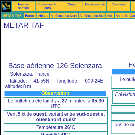
Images
Prévisions 10
Climat
Météo marine
Cyclones
satellite
jours
METAR-TAF:
Europe
Afrique
Amérique du Nord
Amérique du Sud
Asie
Australie-Oc
METAR-TAF
Base aérienne 126 Solenzara
He
Solenzara, France
Le bulle
latitude: 41-55N, longitude: 009-24E,
altitude: 8 m
Observation
Prévisio
Le bulletin a été fait il y a
27
minutes, à
05:30
UTC
Vent
5
kt de
ouest
, variant entre
sud-ouest
et
ouest/nord-ouest
pas de n
Température
26
°C