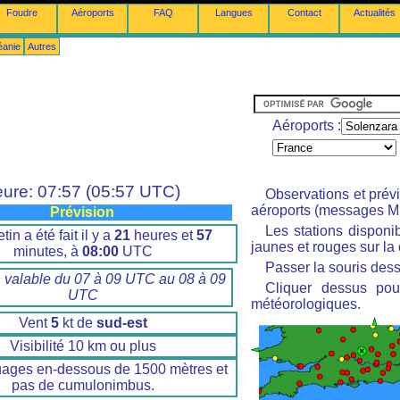
Foudre
Aéroports
FAQ
Langues
Contact
Actualités
éanie
Autres
Aéroports :
ure: 07:57 (05:57 UTC)
Observations et prév
aéroports (messages M
Prévision
Les stations disponi
tin a été fait il y a
21
heures et
57
jaunes et rouges sur la 
minutes, à
08:00
UTC
Passer la souris dess
n valable du 07 à 09 UTC au 08 à 09
Cliquer dessus pour
UTC
météorologiques.
Vent
5
kt de
sud-est
Visibilité 10 km ou plus
uages en-dessous de 1500 mètres et
pas de cumulonimbus.