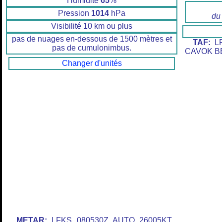
Humidité
65
%
Pression
1014
hPa
du
Visibilité 10 km ou plus
pas de nuages en-dessous de 1500 mètres et
TAF:
LF
pas de cumulonimbus.
CAVOK BE
Changer d'unités
METAR:
LFKS 080530Z AUTO 26005KT