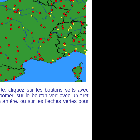
te: cliquez sur les boutons verts avec
oomer, sur le bouton vert avec un tiret
arrière, ou sur les flèches vertes pour