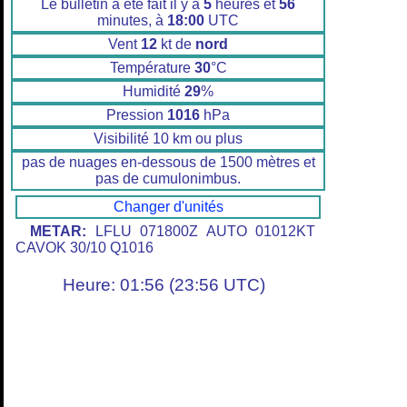
Le bulletin a été fait il y a
5
heures et
56
minutes, à
18:00
UTC
Vent
12
kt de
nord
Température
30
°C
Humidité
29
%
Pression
1016
hPa
Visibilité 10 km ou plus
pas de nuages en-dessous de 1500 mètres et
pas de cumulonimbus.
Changer d'unités
METAR:
LFLU 071800Z AUTO 01012KT
CAVOK 30/10 Q1016
Heure: 01:56 (23:56 UTC)