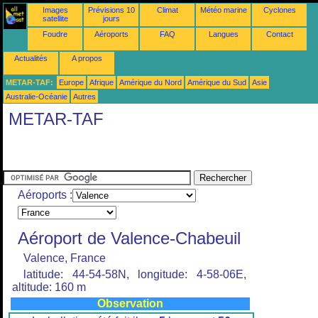
Images
Prévisions 10
Climat
Météo marine
Cyclones
satellite
jours
Foudre
Aéroports
FAQ
Langues
Contact
Actualités
A propos
METAR-TAF:
Europe
Afrique
Amérique du Nord
Amérique du Sud
Asie
Australie-Océanie
Autres
METAR-TAF
Aéroports :
Aéroport de Valence-Chabeuil
Valence, France
latitude: 44-54-58N, longitude: 4-58-06E,
altitude: 160 m
Observation