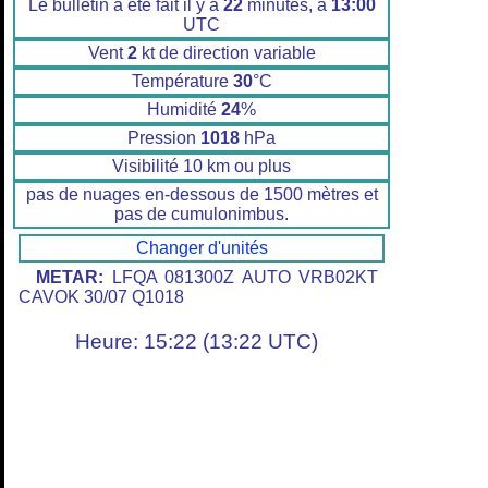
Le bulletin a été fait il y a
22
minutes, à
13:00
UTC
Vent
2
kt de direction variable
Température
30
°C
Humidité
24
%
Pression
1018
hPa
Visibilité 10 km ou plus
pas de nuages en-dessous de 1500 mètres et
pas de cumulonimbus.
Changer d'unités
METAR:
LFQA 081300Z AUTO VRB02KT
CAVOK 30/07 Q1018
Heure: 15:22 (13:22 UTC)