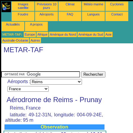
Images
Prévisions 10
Climat
Météo marine
Cyclones
satellite
jours
Foudre
Aéroports
FAQ
Langues
Contact
Actualités
A propos
METAR-TAF:
Europe
Afrique
Amérique du Nord
Amérique du Sud
Asie
Australie-Océanie
Autres
METAR-TAF
Aéroports :
Aérodrome de Reims - Prunay
Reims, France
latitude: 49-12-31N, longitude: 004-09-24E,
altitude: 95 m
Observation