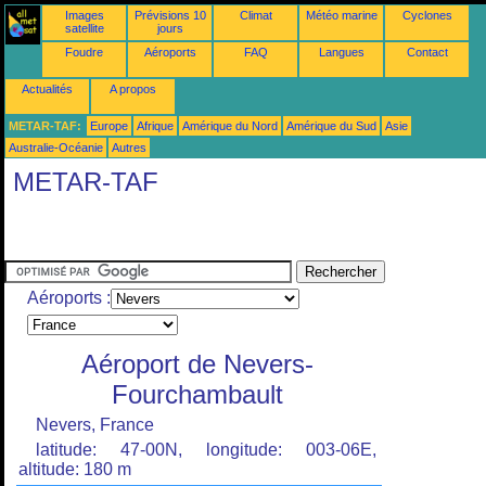
Images
Prévisions 10
Climat
Météo marine
Cyclones
satellite
jours
Foudre
Aéroports
FAQ
Langues
Contact
Actualités
A propos
METAR-TAF:
Europe
Afrique
Amérique du Nord
Amérique du Sud
Asie
Australie-Océanie
Autres
METAR-TAF
Aéroports :
Aéroport de Nevers-
Fourchambault
Nevers, France
latitude: 47-00N, longitude: 003-06E,
altitude: 180 m