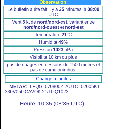
Observation
Le bulletin a été fait il y a
35
minutes, à
08:00
UTC
Vent
5
kt de
nord/nord-est
, variant entre
nord/nord-ouest
et
nord-est
Température
21
°C
Humidité
49
%
Pression
1023
hPa
Visibilité 10 km ou plus
pas de nuages en-dessous de 1500 mètres et
pas de cumulonimbus.
Changer d'unités
METAR:
LFQG 070800Z AUTO 02005KT
330V050 CAVOK 21/10 Q1023
Heure: 10:35 (08:35 UTC)