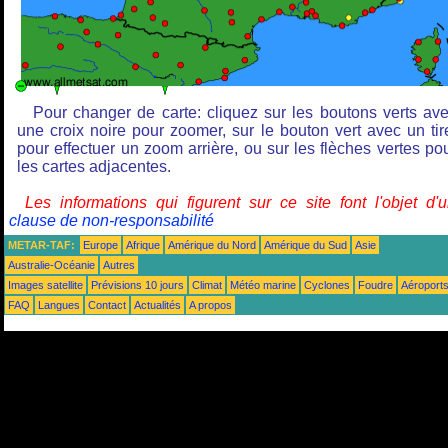
Pour changer de carte: cliquez sur les boutons verts av
une croix noire pour zoomer, sur le bouton vert avec un tir
pour effectuer un zoom arrière, ou sur les flèches vertes po
les cartes adjacentes.
Les informations qui figurent sur ce site font l'objet d'
clause de non-responsabilité
METAR-TAF:
Europe
Afrique
Amérique du Nord
Amérique du Sud
Asie
Australie-Océanie
Autres
Images satellite
Prévisions 10 jours
Climat
Météo marine
Cyclones
Foudre
Aéroport
FAQ
Langues
Contact
Actualités
A propos