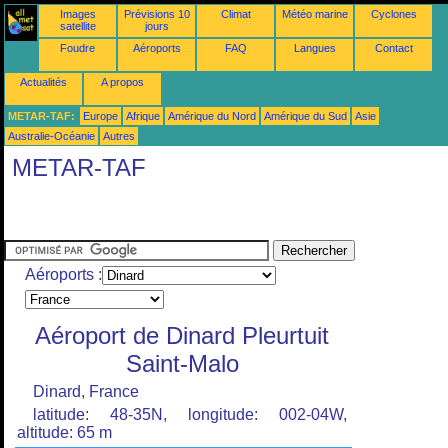
Images
Prévisions 10
Climat
Météo marine
Cyclones
satellite
jours
Foudre
Aéroports
FAQ
Langues
Contact
Actualités
A propos
METAR-TAF:
Europe
Afrique
Amérique du Nord
Amérique du Sud
Asie
Australie-Océanie
Autres
METAR-TAF
Aéroports :
Aéroport de Dinard Pleurtuit
Saint-Malo
Dinard, France
latitude: 48-35N, longitude: 002-04W,
altitude: 65 m