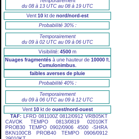
Temporairement
du 08 à 13 UTC au 08 à 19 UTC
Vent
10
kt de
nord/nord-est
Probabilité 30% :
Temporairement
du 09 à 02 UTC au 09 à 06 UTC
Visibilité:
4500
m
Nuages fragmentés
à une hauteur de
10000
ft,
Cumulonimbus.
faibles averses de pluie
Probabilité 40% :
Temporairement
du 09 à 06 UTC au 09 à 12 UTC
Vent
10
kt de
ouest/nord-ouest
TAF:
LFRD 081100Z 0812/0912 VRB05KT
CAVOK TEMPO 0813/0819 02010KT
PROB30 TEMPO 0902/0906 4500 -SHRA
BKN100CB PROB40 TEMPO 0906/0912
29010KT