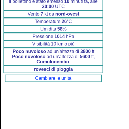
Il bollettino è stato emesso
10
minuti fa, alle
20:00
UTC
Vento
7
kt da
nord-ovest
Temperature
26
°C
Umidità
58
%
Pressione
1014
hPa
Visibilità 10 km o più
Poco nuvoloso
ad un'altezza di
3800
ft
Poco nuvoloso
ad un'altezza di
5600
ft,
Cumulonembo.
rovesci di pioggia
Cambiare le unità