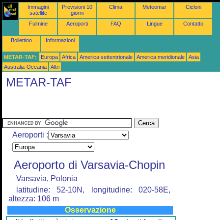
Immagini
Previsioni 10
Clima
Meteomar
Cicloni
satellite
giorni
Fulmine
Aeroporti
FAQ
Lingue
Contatto
Bollettino
Informazioni
METAR-TAF:
Europa
Africa
America settentrionale
America meridionale
Asia
Australia-Oceania
Altri
METAR-TAF
Aeroporti :
Aeroporto di Varsavia-Chopin
Varsavia, Polonia
latitudine: 52-10N, longitudine: 020-58E,
altezza: 106 m
Osservazione