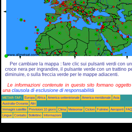
Per cambiare la mappa : fare clic sui pulsanti verdi con u
croce nera per ingrandire, il pulsante verde con un trattino p
diminuire, o sulla freccia verde per le mappe adiacenti.
Le informazioni contenute in questo sito formano oggetto
una
clausola di esclusione di responsabilità
METAR-TAF:
Europa
Africa
America settentrionale
America meridionale
Asia
Australia-Oceania
Altri
Immagini satellite
Previsioni 10 giorni
Clima
Meteomar
Cicloni
Fulmine
Aeroporti
FA
Lingue
Contatto
Bollettino
Informazioni