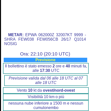
METAR:
EPWA 062000Z 32007KT 9999 -
SHRA FEW038 FEW056CB 26/17 Q1014
NOSIG
Ora: 22:10 (20:10 UTC)
Previsione
Il bollettino è stato emesso
2
ore e
40
minuti fa,
alle
17:30
UTC
Previsione valida dal 06 alle 18 UTC al 07
alle 18 UTC
Vento
10
kt da
ovest/nord-ovest
Visibilità 10 km o più
nessuna nube inferiore a 1500 m e nessun
cumulonembo