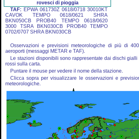
rovesci di pioggia
TAF:
EPWA 061730Z 0618/0718 30010KT
CAVOK TEMPO 0618/0621 SHRA
BKN050CB PROB40 TEMPO 0618/0620
3000 TSRA BKN030CB PROB40 TEMPO
0702/0707 SHRA BKN030CB
Osservazioni e previsioni meteorologiche di più di 40
aeroporti (messaggi METAR e TAF).
Le stazioni disponibili sono rappresentate dai dischi gialli
rossi sulla carta.
Puntare il mouse per vedere il nome della stazione.
Clicca sopra per visualizzare le osservazioni e previsio
meteorologiche.