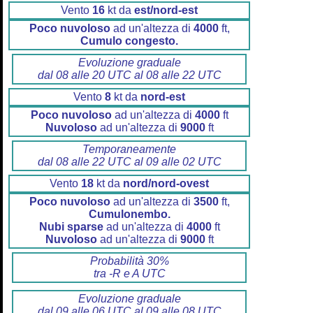
Vento
16
kt da
est/nord-est
Poco nuvoloso
ad un'altezza di
4000
ft,
Cumulo congesto.
Evoluzione graduale
dal 08 alle 20 UTC al 08 alle 22 UTC
Vento
8
kt da
nord-est
Poco nuvoloso
ad un'altezza di
4000
ft
Nuvoloso
ad un'altezza di
9000
ft
Temporaneamente
dal 08 alle 22 UTC al 09 alle 02 UTC
Vento
18
kt da
nord/nord-ovest
Poco nuvoloso
ad un'altezza di
3500
ft,
Cumulonembo.
Nubi sparse
ad un'altezza di
4000
ft
Nuvoloso
ad un'altezza di
9000
ft
Probabilità 30%
tra -R e A UTC
Evoluzione graduale
dal 09 alle 06 UTC al 09 alle 08 UTC