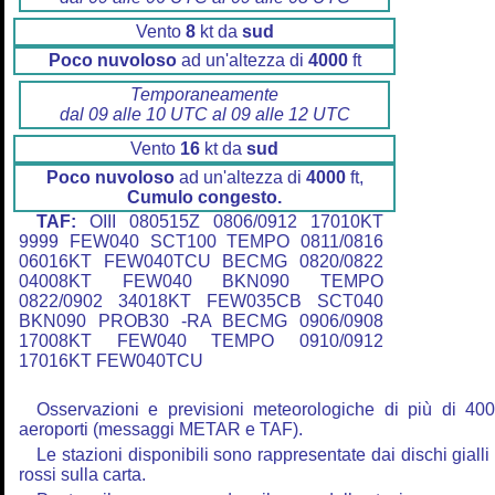
Vento
8
kt da
sud
Poco nuvoloso
ad un'altezza di
4000
ft
Temporaneamente
dal 09 alle 10 UTC al 09 alle 12 UTC
Vento
16
kt da
sud
Poco nuvoloso
ad un'altezza di
4000
ft,
Cumulo congesto.
TAF:
OIII 080515Z 0806/0912 17010KT
9999 FEW040 SCT100 TEMPO 0811/0816
06016KT FEW040TCU BECMG 0820/0822
04008KT FEW040 BKN090 TEMPO
0822/0902 34018KT FEW035CB SCT040
BKN090 PROB30 -RA BECMG 0906/0908
17008KT FEW040 TEMPO 0910/0912
17016KT FEW040TCU
Osservazioni e previsioni meteorologiche di più di 40
aeroporti (messaggi METAR e TAF).
Le stazioni disponibili sono rappresentate dai dischi gialli
rossi sulla carta.