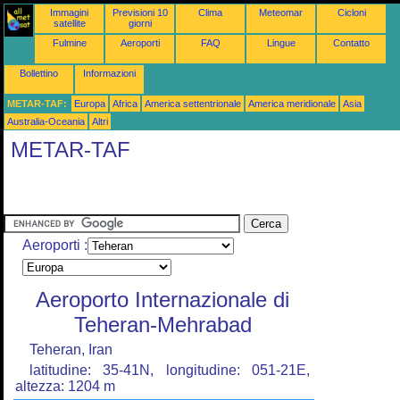
Immagini
Previsioni 10
Clima
Meteomar
Cicloni
satellite
giorni
Fulmine
Aeroporti
FAQ
Lingue
Contatto
Bollettino
Informazioni
METAR-TAF:
Europa
Africa
America settentrionale
America meridionale
Asia
Australia-Oceania
Altri
METAR-TAF
Aeroporti :
Aeroporto Internazionale di
Teheran-Mehrabad
Teheran, Iran
latitudine: 35-41N, longitudine: 051-21E,
altezza: 1204 m