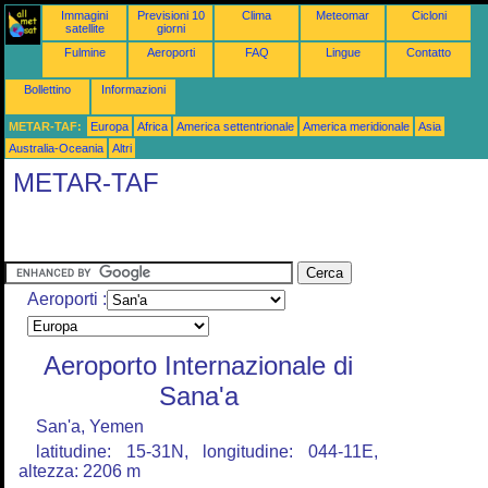
Immagini
Previsioni 10
Clima
Meteomar
Cicloni
satellite
giorni
Fulmine
Aeroporti
FAQ
Lingue
Contatto
Bollettino
Informazioni
METAR-TAF:
Europa
Africa
America settentrionale
America meridionale
Asia
Australia-Oceania
Altri
METAR-TAF
Aeroporti :
Aeroporto Internazionale di
Sana'a
San'a, Yemen
latitudine: 15-31N, longitudine: 044-11E,
altezza: 2206 m