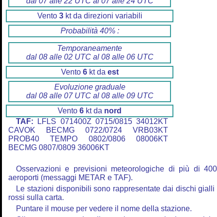
dal 07 alle 22 UTC al 07 alle 24 UTC
Vento
3
kt da direzioni variabili
Probabilità 40% :
Temporaneamente
dal 08 alle 02 UTC al 08 alle 06 UTC
Vento
6
kt da
est
Evoluzione graduale
dal 08 alle 07 UTC al 08 alle 09 UTC
Vento
6
kt da
nord
TAF:
LFLS 071400Z 0715/0815 34012KT
CAVOK BECMG 0722/0724 VRB03KT
PROB40 TEMPO 0802/0806 08006KT
BECMG 0807/0809 36006KT
Osservazioni e previsioni meteorologiche di più di 40
aeroporti (messaggi METAR e TAF).
Le stazioni disponibili sono rappresentate dai dischi gialli
rossi sulla carta.
Puntare il mouse per vedere il nome della stazione.