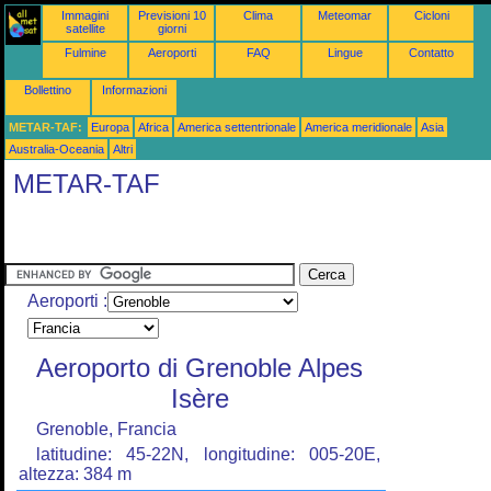
Immagini
Previsioni 10
Clima
Meteomar
Cicloni
satellite
giorni
Fulmine
Aeroporti
FAQ
Lingue
Contatto
Bollettino
Informazioni
METAR-TAF:
Europa
Africa
America settentrionale
America meridionale
Asia
Australia-Oceania
Altri
METAR-TAF
Aeroporti :
Aeroporto di Grenoble Alpes
Isère
Grenoble, Francia
latitudine: 45-22N, longitudine: 005-20E,
altezza: 384 m