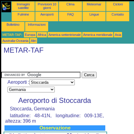
Immagini
Previsioni 10
Clima
Meteomar
Cicloni
satellite
giorni
Fulmine
Aeroporti
FAQ
Lingue
Contatto
Bollettino
Informazioni
METAR-TAF:
Europa
Africa
America settentrionale
America meridionale
Asia
Australia-Oceania
Altri
METAR-TAF
Aeroporti :
Aeroporto di Stoccarda
Stoccarda, Germania
latitudine: 48-41N, longitudine: 009-13E,
altezza: 396 m
Osservazione