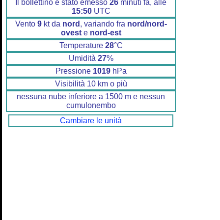
Il bollettino è stato emesso
26
minuti fa, alle
15:50
UTC
Vento
9
kt da
nord
, variando fra
nord/nord-
ovest
e
nord-est
Temperature
28
°C
Umidità
27
%
Pressione
1019
hPa
Visibilità 10 km o più
nessuna nube inferiore a 1500 m e nessun
cumulonembo
Cambiare le unità