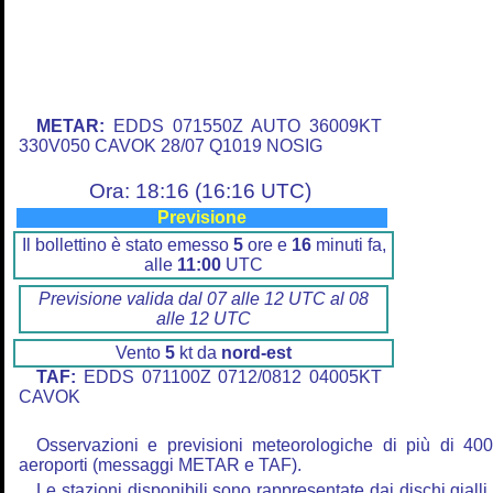
METAR:
EDDS 071550Z AUTO 36009KT
330V050 CAVOK 28/07 Q1019 NOSIG
Ora: 18:16 (16:16 UTC)
Previsione
Il bollettino è stato emesso
5
ore e
16
minuti fa,
alle
11:00
UTC
Previsione valida dal 07 alle 12 UTC al 08
alle 12 UTC
Vento
5
kt da
nord-est
TAF:
EDDS 071100Z 0712/0812 04005KT
CAVOK
Osservazioni e previsioni meteorologiche di più di 40
aeroporti (messaggi METAR e TAF).
Le stazioni disponibili sono rappresentate dai dischi gialli