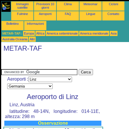
Immagini
Previsioni 10
Clima
Meteomar
Cicloni
satellite
giorni
Fulmine
Aeroporti
FAQ
Lingue
Contatto
Bollettino
Informazioni
METAR-TAF:
Europa
Africa
America settentrionale
America meridionale
Asia
Australia-Oceania
Altri
METAR-TAF
Aeroporti :
Aeroporto di Linz
Linz, Austria
latitudine: 48-14N, longitudine: 014-11E,
altezza: 298 m
Osservazione