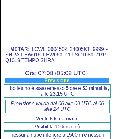
METAR:
LOWL 060450Z 24005KT 9999 -
SHRA FEW016 FEW060TCU SCT080 21/19
Q1019 TEMPO SHRA
Ora: 07:08 (05:08 UTC)
Previsione
Il bollettino è stato emesso
5
ore e
53
minuti fa,
alle
23:15
UTC
Previsione valida dal 06 alle 00 UTC al 06
alle 24 UTC
Vento
6
kt da
ovest
Visibilità 10 km o più
nessuna nube inferiore a 1500 m e nessun