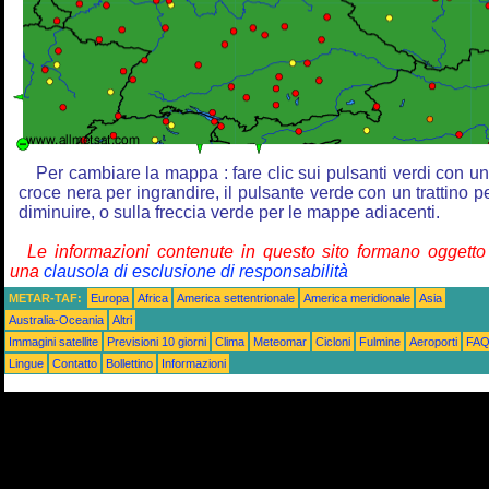
Per cambiare la mappa : fare clic sui pulsanti verdi con u
croce nera per ingrandire, il pulsante verde con un trattino p
diminuire, o sulla freccia verde per le mappe adiacenti.
Le informazioni contenute in questo sito formano oggetto
una
clausola di esclusione di responsabilità
METAR-TAF:
Europa
Africa
America settentrionale
America meridionale
Asia
Australia-Oceania
Altri
Immagini satellite
Previsioni 10 giorni
Clima
Meteomar
Cicloni
Fulmine
Aeroporti
FA
Lingue
Contatto
Bollettino
Informazioni