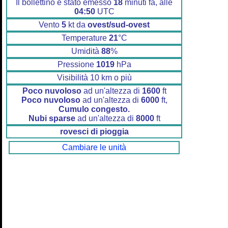
Il bollettino è stato emesso
18
minuti fa, alle
04:50
UTC
Vento
5
kt da
ovest/sud-ovest
Temperature
21
°C
Umidità
88
%
Pressione
1019
hPa
Visibilità 10 km o più
Poco nuvoloso
ad un'altezza di
1600
ft
Poco nuvoloso
ad un'altezza di
6000
ft,
Cumulo congesto.
Nubi sparse
ad un'altezza di
8000
ft
rovesci di pioggia
Cambiare le unità