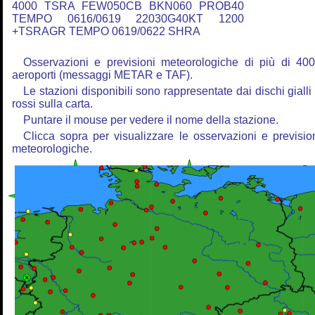
4000 TSRA FEW050CB BKN060 PROB40
TEMPO 0616/0619 22030G40KT 1200
+TSRAGR TEMPO 0619/0622 SHRA
Osservazioni e previsioni meteorologiche di più di 40
aeroporti (messaggi METAR e TAF).
Le stazioni disponibili sono rappresentate dai dischi gialli
rossi sulla carta.
Puntare il mouse per vedere il nome della stazione.
Clicca sopra per visualizzare le osservazioni e previsio
meteorologiche.