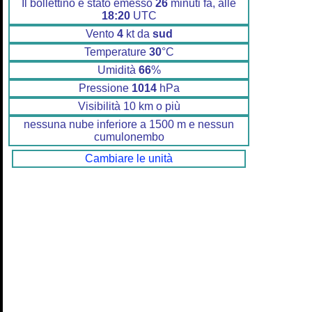
Il bollettino è stato emesso
26
minuti fa, alle
18:20
UTC
Vento
4
kt da
sud
Temperature
30
°C
Umidità
66
%
Pressione
1014
hPa
Visibilità 10 km o più
nessuna nube inferiore a 1500 m e nessun
cumulonembo
Cambiare le unità