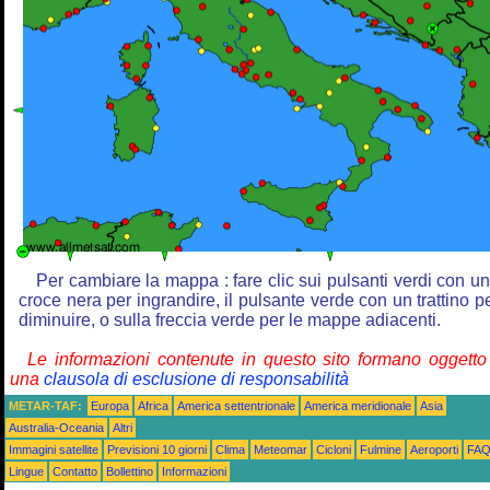
Per cambiare la mappa : fare clic sui pulsanti verdi con u
croce nera per ingrandire, il pulsante verde con un trattino p
diminuire, o sulla freccia verde per le mappe adiacenti.
Le informazioni contenute in questo sito formano oggetto
una
clausola di esclusione di responsabilità
METAR-TAF:
Europa
Africa
America settentrionale
America meridionale
Asia
Australia-Oceania
Altri
Immagini satellite
Previsioni 10 giorni
Clima
Meteomar
Cicloni
Fulmine
Aeroporti
FA
Lingue
Contatto
Bollettino
Informazioni