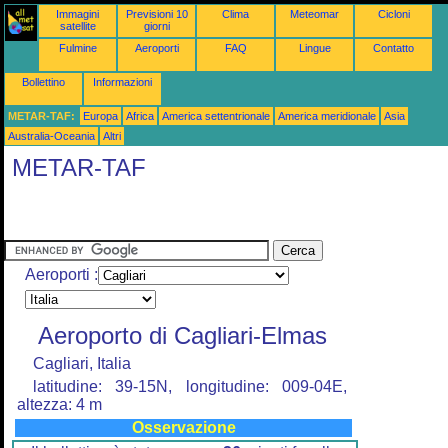
Immagini
Previsioni 10
Clima
Meteomar
Cicloni
satellite
giorni
Fulmine
Aeroporti
FAQ
Lingue
Contatto
Bollettino
Informazioni
METAR-TAF:
Europa
Africa
America settentrionale
America meridionale
Asia
Australia-Oceania
Altri
METAR-TAF
Aeroporti :
Aeroporto di Cagliari-Elmas
Cagliari, Italia
latitudine: 39-15N, longitudine: 009-04E,
altezza: 4 m
Osservazione