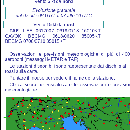
Vento
5
kt da
nord
Evoluzione graduale
dal 07 alle 08 UTC al 07 alle 10 UTC
Vento
15
kt da
nord
TAF:
LIEE 061700Z 0618/0718 16010KT
CAVOK BECMG 0618/0620 35005KT
BECMG 0708/0710 35015KT
Osservazioni e previsioni meteorologiche di più di 40
aeroporti (messaggi METAR e TAF).
Le stazioni disponibili sono rappresentate dai dischi gialli
rossi sulla carta.
Puntare il mouse per vedere il nome della stazione.
Clicca sopra per visualizzare le osservazioni e previsio
meteorologiche.