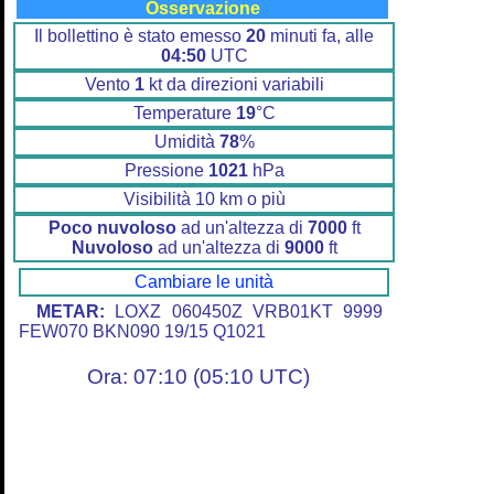
Osservazione
Il bollettino è stato emesso
20
minuti fa, alle
04:50
UTC
Vento
1
kt da direzioni variabili
Temperature
19
°C
Umidità
78
%
Pressione
1021
hPa
Visibilità 10 km o più
Poco nuvoloso
ad un'altezza di
7000
ft
Nuvoloso
ad un'altezza di
9000
ft
Cambiare le unità
METAR:
LOXZ 060450Z VRB01KT 9999
FEW070 BKN090 19/15 Q1021
Ora: 07:10 (05:10 UTC)