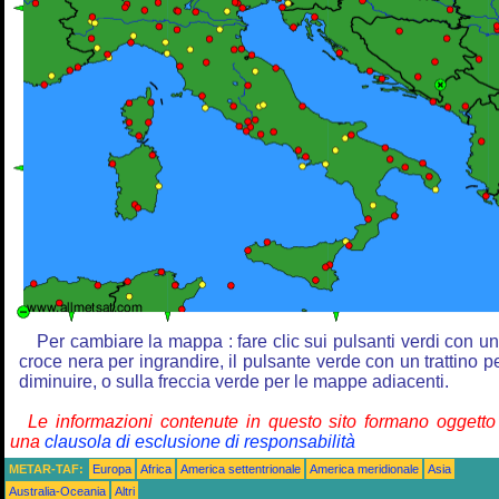
Per cambiare la mappa : fare clic sui pulsanti verdi con u
croce nera per ingrandire, il pulsante verde con un trattino p
diminuire, o sulla freccia verde per le mappe adiacenti.
Le informazioni contenute in questo sito formano oggetto
una
clausola di esclusione di responsabilità
METAR-TAF:
Europa
Africa
America settentrionale
America meridionale
Asia
Australia-Oceania
Altri