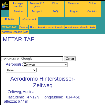
Immagini
Previsioni 10
Clima
Meteomar
Cicloni
satellite
giorni
Fulmine
Aeroporti
FAQ
Lingue
Contatto
Bollettino
Informazioni
METAR-TAF:
Europa
Africa
America settentrionale
America meridionale
Asia
Australia-Oceania
Altri
METAR-TAF
Aeroporti :
Aerodromo Hinterstoisser-
Zeltweg
Zeltweg, Austria
latitudine: 47-12N, longitudine: 014-45E,
altezza: 677 m