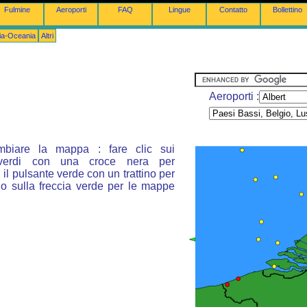
Fulmine
Aeroporti
FAQ
Lingue
Contatto
Bollettino
lia-Oceania
Altri
Aeroporti :
mbiare la mappa : fare clic sui
 verdi con una croce nera per
 il pulsante verde con un trattino per
 o sulla freccia verde per le mappe