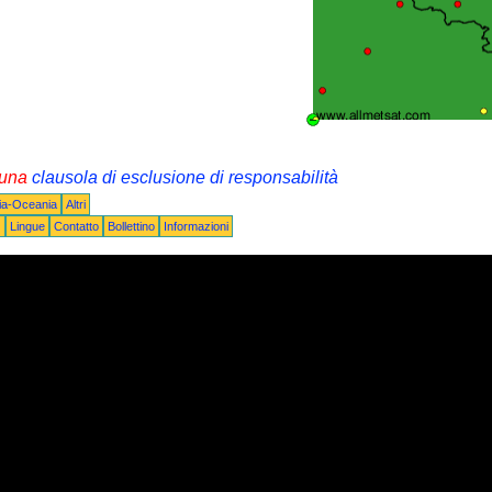
i una
clausola di esclusione di responsabilità
lia-Oceania
Altri
Q
Lingue
Contatto
Bollettino
Informazioni