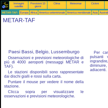
Immagini
Previsioni 10
Clima
Meteomar
Cicloni
satellite
giorni
METAR-TAF:
Europa
Africa
America settentrionale
America meridionale
Asia
Austra
METAR-TAF
Paesi Bassi, Belgio, Lussemburgo
Per ca
pulsanti
Osservazioni e previsioni meteorologiche di
ingrandire,
più di 4000 aeroporti (messaggi METAR e
diminuire,
TAF).
adiacenti.
Le stazioni disponibili sono rappresentate
dai dischi gialli e rossi sulla carta.
Puntare il mouse per vedere il nome della
stazione.
Clicca sopra per visualizzare le
osservazioni e previsioni meteorologiche.