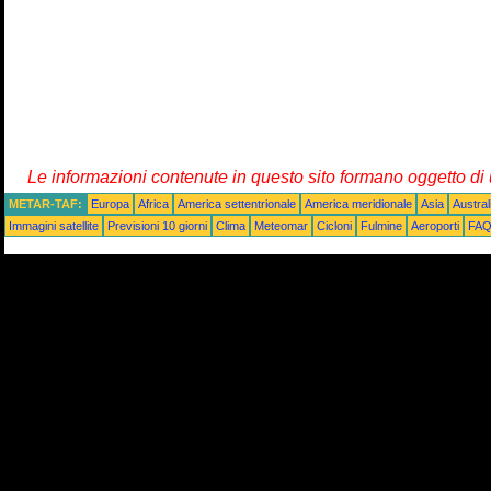
Le informazioni contenute in questo sito formano oggetto d
METAR-TAF:
Europa
Africa
America settentrionale
America meridionale
Asia
Austra
Immagini satellite
Previsioni 10 giorni
Clima
Meteomar
Cicloni
Fulmine
Aeroporti
FA