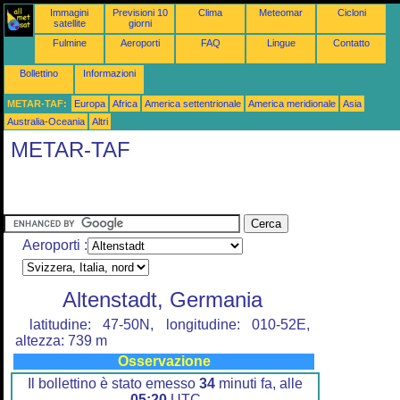
Immagini
Previsioni 10
Clima
Meteomar
Cicloni
satellite
giorni
Fulmine
Aeroporti
FAQ
Lingue
Contatto
Bollettino
Informazioni
METAR-TAF:
Europa
Africa
America settentrionale
America meridionale
Asia
Australia-Oceania
Altri
METAR-TAF
Aeroporti :
Altenstadt, Germania
latitudine: 47-50N, longitudine: 010-52E,
altezza: 739 m
Osservazione
Il bollettino è stato emesso
34
minuti fa, alle
05:20
UTC