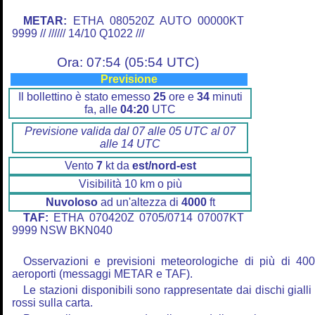
METAR:
ETHA 080520Z AUTO 00000KT
9999 // ////// 14/10 Q1022 ///
Ora: 07:54 (05:54 UTC)
Previsione
Il bollettino è stato emesso
25
ore e
34
minuti
fa, alle
04:20
UTC
Previsione valida dal 07 alle 05 UTC al 07
alle 14 UTC
Vento
7
kt da
est/nord-est
Visibilità 10 km o più
Nuvoloso
ad un'altezza di
4000
ft
TAF:
ETHA 070420Z 0705/0714 07007KT
9999 NSW BKN040
Osservazioni e previsioni meteorologiche di più di 40
aeroporti (messaggi METAR e TAF).
Le stazioni disponibili sono rappresentate dai dischi gialli
rossi sulla carta.