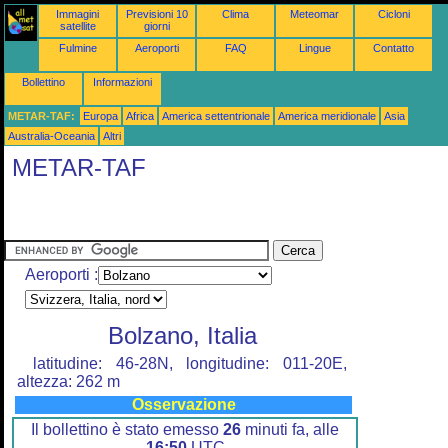
Immagini
Previsioni 10
Clima
Meteomar
Cicloni
satellite
giorni
Fulmine
Aeroporti
FAQ
Lingue
Contatto
Bollettino
Informazioni
METAR-TAF:
Europa
Africa
America settentrionale
America meridionale
Asia
Australia-Oceania
Altri
METAR-TAF
Aeroporti :
Bolzano, Italia
latitudine: 46-28N, longitudine: 011-20E,
altezza: 262 m
Osservazione
Il bollettino è stato emesso
26
minuti fa, alle
16:50
UTC