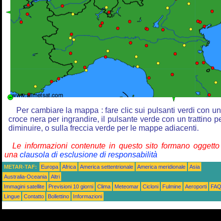
Per cambiare la mappa : fare clic sui pulsanti verdi con u
croce nera per ingrandire, il pulsante verde con un trattino p
diminuire, o sulla freccia verde per le mappe adiacenti.
Le informazioni contenute in questo sito formano oggetto
una
clausola di esclusione di responsabilità
METAR-TAF:
Europa
Africa
America settentrionale
America meridionale
Asia
Australia-Oceania
Altri
Immagini satellite
Previsioni 10 giorni
Clima
Meteomar
Cicloni
Fulmine
Aeroporti
FA
Lingue
Contatto
Bollettino
Informazioni