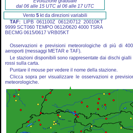
Evoluzione graduale
dal 06 alle 15 UTC al 06 alle 17 UTC
Vento
5
kt da direzioni variabili
TAF:
LIPB 061100Z 0612/0712 20010KT
9999 SCT060 TEMPO 0612/0620 4000 TSRA
BECMG 0615/0617 VRB05KT
Osservazioni e previsioni meteorologiche di più di 40
aeroporti (messaggi METAR e TAF).
Le stazioni disponibili sono rappresentate dai dischi gialli
rossi sulla carta.
Puntare il mouse per vedere il nome della stazione.
Clicca sopra per visualizzare le osservazioni e previsio
meteorologiche.